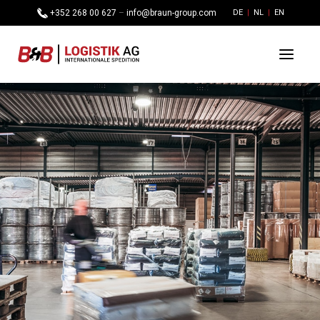
+352 268 00 627
–
info@braun-group.com
DE
NL
EN