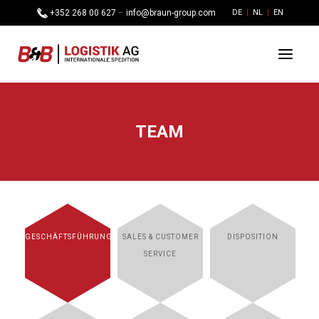
+352 268 00 627
–
info@braun-group.com
DE
NL
EN
TEAM
GESCHÄFTSFÜHRUNG
SALES & CUSTOMER
DISPOSITION
SERVICE