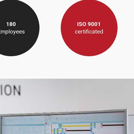
180
ISO 9001
Employees
certificated