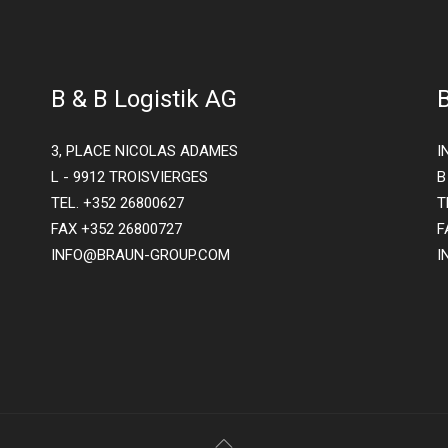
B & B Logistik AG
3, PLACE NICOLAS ADAMES
I
L - 9912 TROISVIERGES
B
TEL. +352 26800627
T
FAX +352 26800727
F
INFO@BRAUN-GROUP.COM
I