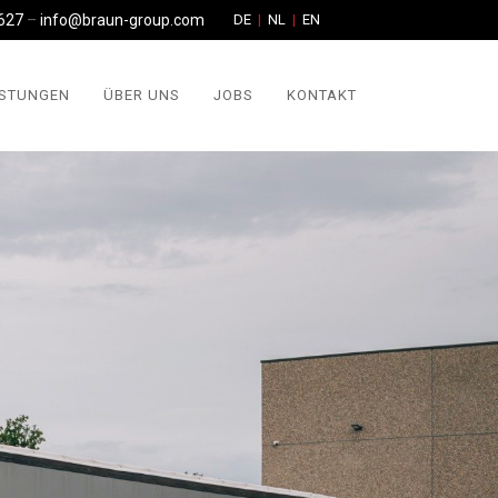
627
–
info@braun-group.com
DE
NL
EN
ISTUNGEN
ÜBER UNS
JOBS
KONTAKT