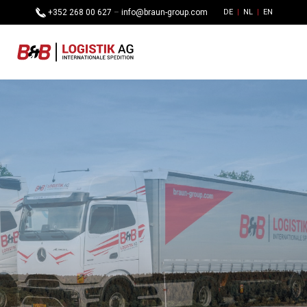
+352 268 00 627
–
info@braun-group.com
DE
NL
EN