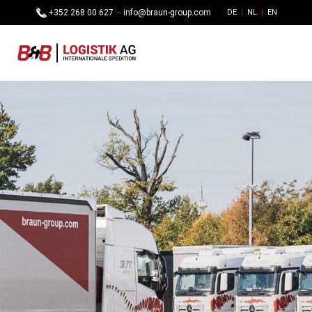
+352 268 00 627
–
info@braun-group.com
DE
NL
EN